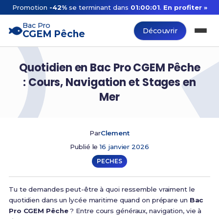
Promotion
-42%
se terminant dans
01:00:00
.
En profiter »
Bac Pro
Découvrir
CGEM Pêche
Quotidien en Bac Pro CGEM Pêche
: Cours, Navigation et Stages en
Mer
Par
Clement
Publié le
16 janvier 2026
PECHES
Tu te demandes peut-être à quoi ressemble vraiment le
quotidien dans un lycée maritime quand on prépare un
Bac
Pro CGEM Pêche
? Entre cours généraux, navigation, vie à