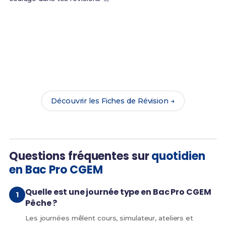
Prêt(e) à réussir ton examen ?
Révise efficacement avec nos
180 Fiches de
Révision
pour le Bac Pro CGEM Pêche et maximise
tes chances de réussite !
Découvrir les Fiches de Révision →
Questions fréquentes sur
quotidien
en Bac Pro CGEM
Quelle est une journée type en Bac Pro CGEM
Pêche ?
Les journées mêlent cours, simulateur, ateliers et