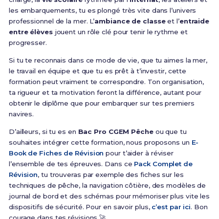
les embarquements, tu es plongé très vite dans l’univers
professionnel de la mer. L’
ambiance de classe
et l’
entraide
entre élèves
jouent un rôle clé pour tenir le rythme et
progresser.
Si tu te reconnais dans ce mode de vie, que tu aimes la mer,
le travail en équipe et que tu es prêt à t’investir, cette
formation peut vraiment te correspondre. Ton organisation,
ta rigueur et ta motivation feront la différence, autant pour
obtenir le diplôme que pour embarquer sur tes premiers
navires.
D’ailleurs, si tu es en
Bac Pro CGEM Pêche
ou que tu
souhaites intégrer cette formation, nous proposons un
E-
Book de Fiches de Révision
pour t’aider à réviser
l’ensemble de tes épreuves. Dans ce
Pack Complet de
Révision
, tu trouveras par exemple des fiches sur les
techniques de pêche, la navigation côtière, des modèles de
journal de bord et des schémas pour mémoriser plus vite les
dispositifs de sécurité. Pour en savoir plus,
c’est par ici
. Bon
courage dans tes révisions 🚀