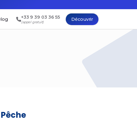
+33 9 39 03 36 55
log
Découvrir
(appel gratuit)
 Pêche