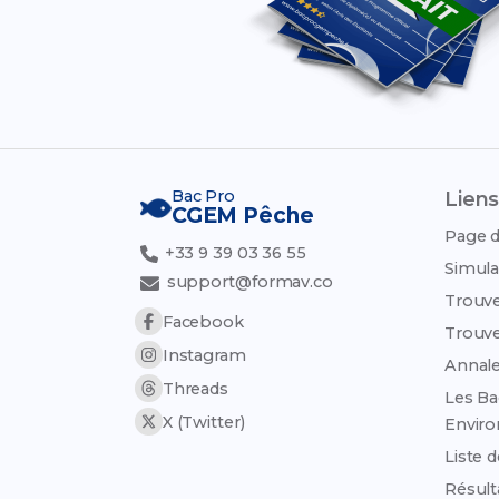
Bac Pro
Liens
CGEM Pêche
Page d
+33 9 39 03 36 55
Simula
support@formav.co
Trouve
Facebook
Trouve
Instagram
Annale
Threads
Les Ba
X (Twitter)
Envir
Liste 
Résult