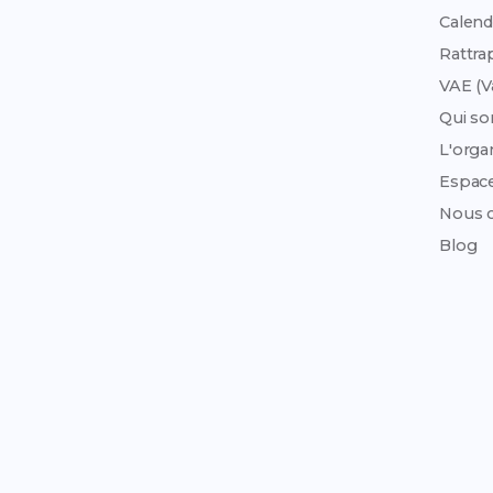
Calend
Rattra
VAE (V
Qui s
L'org
Espac
Nous c
Blog