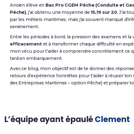
Ancien élève en
Bac Pro CGEM Pêche (Conduite et Gest
Pêche)
, j’ai obtenu une moyenne de
15,19 sur 20
. J’ai t
par les métiers maritimes, mais j’ai souvent manqué d’in
sereinement.
Entre les périodes à bord, la pression des examens et la v
efficacement
et à transformer chaque difficulté en expéri
mon vécu pour t’aider à comprendre concrètement ce qui
tard en embarquement.
Avec ce blog, mon objectif est de te donner des réponses
retours d’expérience honnêtes pour t’aider à réussir to
des Entreprises Maritimes – option Pêche) et préparer to
L’équipe ayant épaulé
Clement