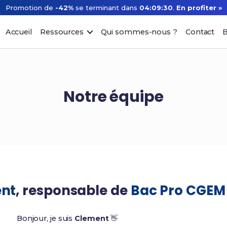
Promotion de
-42%
se terminant dans
04:09:30
.
En profiter »
Accueil
Ressources
Qui sommes-nous ?
Contact
B
Notre équipe
nt
, responsable de
Bac Pro CGEM
Bonjour, je suis
Clement
👋