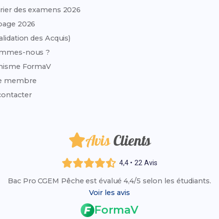
rier des examens 2026
page 2026
alidation des Acquis)
ommes-nous ?
anisme FormaV
e membre
ontacter
Avis
Clients
4,4 • 22 Avis
Bac Pro CGEM Pêche est évalué 4,4/5 selon les étudiants.
Voir les avis
FormaV