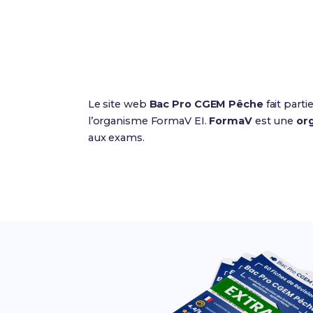
Le site web
Bac Pro CGEM Pêche
fait parti
l’organisme FormaV EI.
FormaV
est une
org
aux exams.