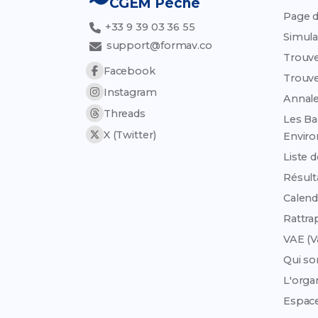
CGEM Pêche
Page d
+33 9 39 03 36 55
Simula
support@formav.co
Trouve
Facebook
Trouve
Instagram
Annale
Threads
Les Ba
X (Twitter)
Envir
Liste 
Résult
Calend
Rattra
VAE (V
Qui s
L'org
Espac