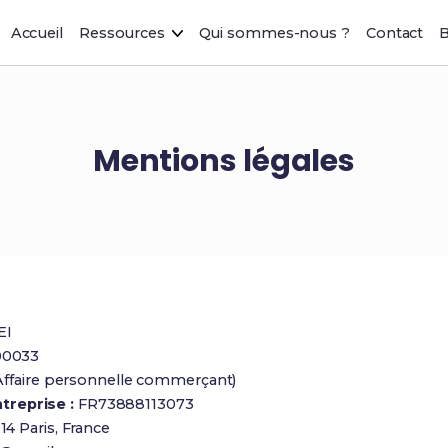
Accueil
Ressources
Qui sommes-nous ?
Contact
B
Mentions légales
EI
00033
(Affaire personnelle commerçant)
treprise :
FR73888113073
14 Paris, France