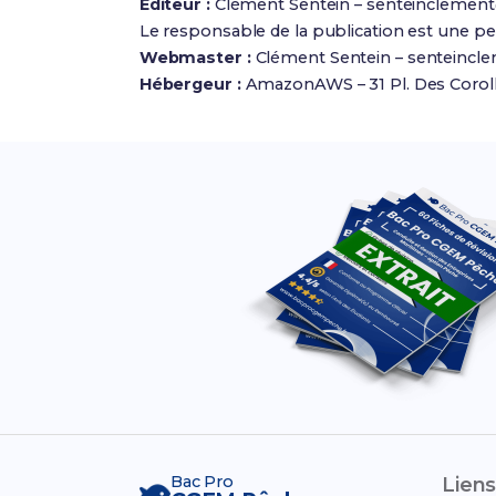
Éditeur :
Clément Sentein –
senteinclemen
Le responsable de la publication est une p
Webmaster :
Clément Sentein –
senteincl
Hébergeur :
AmazonAWS – 31 Pl. Des Coroll
Bac Pro
Liens