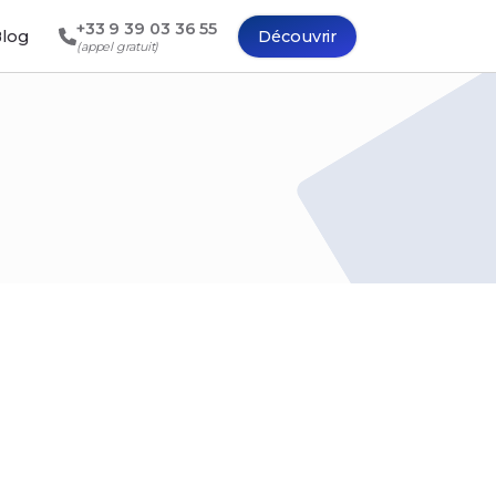
+33 9 39 03 36 55
log
Découvrir
(appel gratuit)