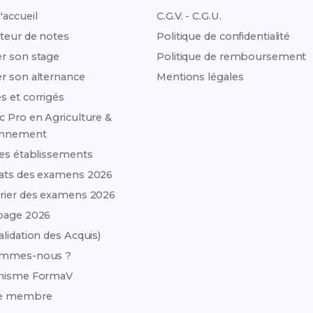
'accueil
C.G.V. - C.G.U.
teur de notes
Politique de confidentialité
r son stage
Politique de remboursement
r son alternance
Mentions légales
s et corrigés
c Pro en Agriculture &
onnement
des établissements
ats des examens 2026
rier des examens 2026
page 2026
alidation des Acquis)
ommes-nous ?
anisme FormaV
e membre