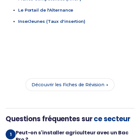
Le Portail de l'Alternance
InserJeunes (Taux d'insertion)
Prêt(e) à réviser ?
Accède à nos Fiches de Révision complètes pour
réussir ton Bac Pro CGEM Pêche et assure ta
réussite dans le secteur Agriculture & Environnement.
Découvrir les Fiches de Révision →
Questions fréquentes sur
ce secteur
Peut-on s'installer agriculteur avec un Bac
Pro ?