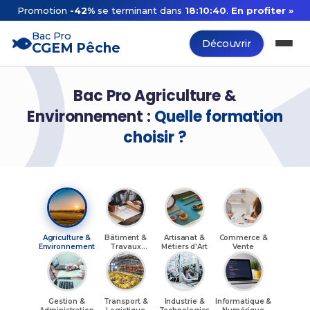
Promotion
-42%
se terminant dans
18:10:39
.
En profiter »
Bac Pro
Découvrir
CGEM Pêche
Bac Pro Agriculture &
Environnement :
Quelle formation
choisir ?
Agriculture &
Bâtiment &
Artisanat &
Commerce &
Environnement
Travaux
Métiers d'Art
Vente
Publics
Gestion &
Transport &
Industrie &
Informatique &