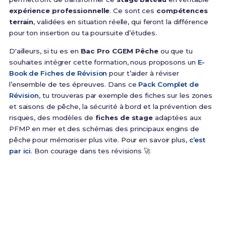
expérience professionnelle
. Ce sont ces
compétences
terrain
, validées en situation réelle, qui feront la différence
pour ton insertion ou ta poursuite d’études.
D'ailleurs, si tu es en
Bac Pro CGEM Pêche
ou que tu
souhaites intégrer cette formation, nous proposons un
E-
Book de Fiches de Révision
pour t’aider à réviser
l’ensemble de tes épreuves. Dans ce
Pack Complet de
Révision
, tu trouveras par exemple des fiches sur les zones
et saisons de pêche, la sécurité à bord et la prévention des
risques, des modèles de
fiches de stage
adaptées aux
PFMP en mer et des schémas des principaux engins de
pêche pour mémoriser plus vite. Pour en savoir plus,
c’est
par ici
. Bon courage dans tes révisions 🚀
Prêt(e) à réussir ton examen ?
Révise efficacement avec nos
180 Fiches de
Révision
pour le Bac Pro CGEM Pêche et maximise