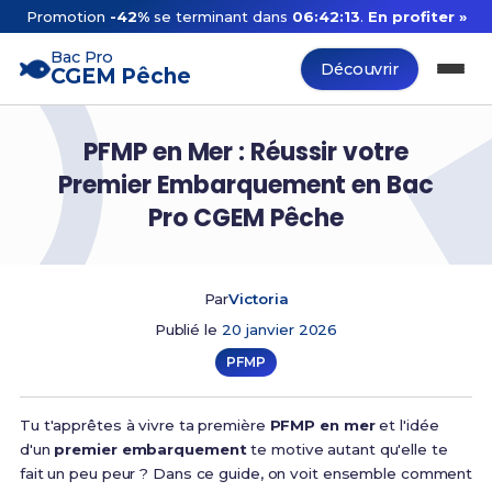
Promotion
-42%
se terminant dans
06:42:12
.
En profiter »
Bac Pro
Découvrir
CGEM Pêche
PFMP en Mer : Réussir votre
Premier Embarquement en Bac
Pro CGEM Pêche
Par
Victoria
Publié le
20 janvier 2026
PFMP
Tu t'apprêtes à vivre ta première
PFMP en mer
et l'idée
d'un
premier embarquement
te motive autant qu'elle te
fait un peu peur ? Dans ce guide, on voit ensemble comment