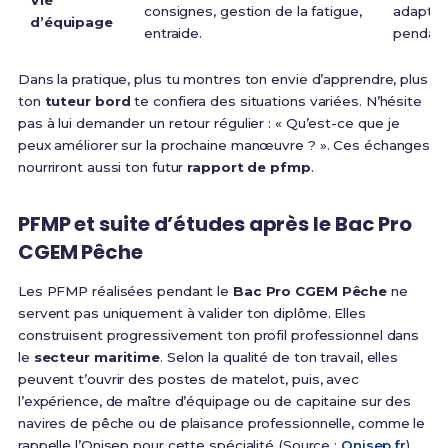
Vie
consignes, gestion de la fatigue,
adapter
d’équipage
entraide.
pendant
Dans la pratique, plus tu montres ton envie d’apprendre, plus
ton
tuteur bord
te confiera des situations variées. N’hésite
pas à lui demander un retour régulier : « Qu’est-ce que je
peux améliorer sur la prochaine manœuvre ? ». Ces échanges
nourriront aussi ton futur
rapport de pfmp
.
PFMP et suite d’études après le Bac Pro
CGEM Pêche
Les PFMP réalisées pendant le
Bac Pro CGEM Pêche
ne
servent pas uniquement à valider ton diplôme. Elles
construisent progressivement ton profil professionnel dans
le
secteur maritime
. Selon la qualité de ton travail, elles
peuvent t’ouvrir des postes de matelot, puis, avec
l’expérience, de maître d’équipage ou de capitaine sur des
navires de pêche ou de plaisance professionnelle, comme le
rappelle l’Onisep pour cette spécialité (Source :
Onisep.fr
).