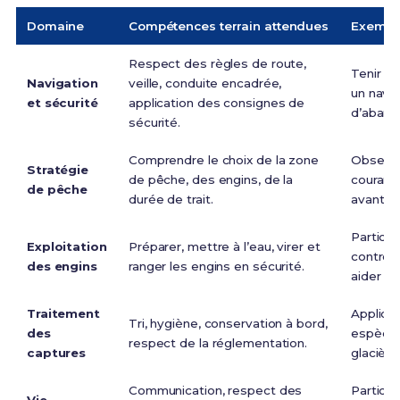
Domaine
Compétences terrain attendues
Exemple
Respect des règles de route,
Tenir un
Navigation
veille, conduite encadrée,
un navir
et sécurité
application des consignes de
d’aband
sécurité.
Comprendre le choix de la zone
Observe
Stratégie
de pêche, des engins, de la
courant
de pêche
durée de trait.
avant u
Particip
Exploitation
Préparer, mettre à l’eau, virer et
contrôle
des engins
ranger les engins en sécurité.
aider a
Traitement
Applique
Tri, hygiène, conservation à bord,
des
espèce, 
respect de la réglementation.
captures
glacière
Communication, respect des
Partici