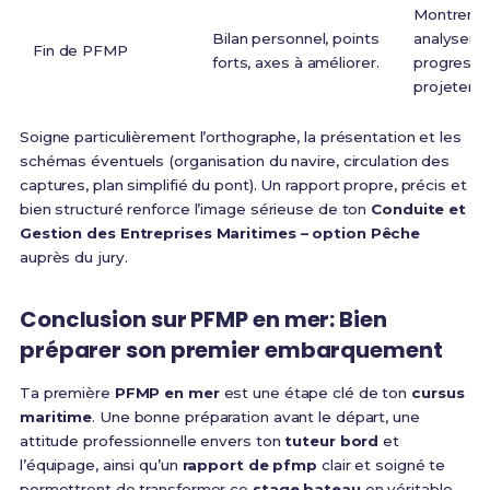
Montrer qu
Bilan personnel, points
analyser t
Fin de PFMP
forts, axes à améliorer.
progressio
projeter.
Soigne particulièrement l’orthographe, la présentation et les
schémas éventuels (organisation du navire, circulation des
captures, plan simplifié du pont). Un rapport propre, précis et
bien structuré renforce l’image sérieuse de ton
Conduite et
Gestion des Entreprises Maritimes – option Pêche
auprès du jury.
Conclusion sur PFMP en mer: Bien
préparer son premier embarquement
Ta première
PFMP en mer
est une étape clé de ton
cursus
maritime
. Une bonne préparation avant le départ, une
attitude professionnelle envers ton
tuteur bord
et
l’équipage, ainsi qu’un
rapport de pfmp
clair et soigné te
permettront de transformer ce
stage bateau
en véritable