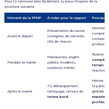
Pour t’y retrouver plus facilement, tu peux t’inspirer de la
structure suivante :
Moment de la PFMP
À noter pour le rapport
Pourquoi c
Montrer q
Présentation du navire,
comprends
Avant le départ
consignes de sécurité,
contexte
rôle de chacun.
profession
Illustrer t
Manœuvres, engins
compéte
Pendant la marée
utilisés, incidents,
terrain
et
solutions, météo.
réactivité.
Mettre en
Tri, débarquement,
ta particip
Après la marée
nettoyage, retours du
globale à l
tuteur bord
.
expérien
professio