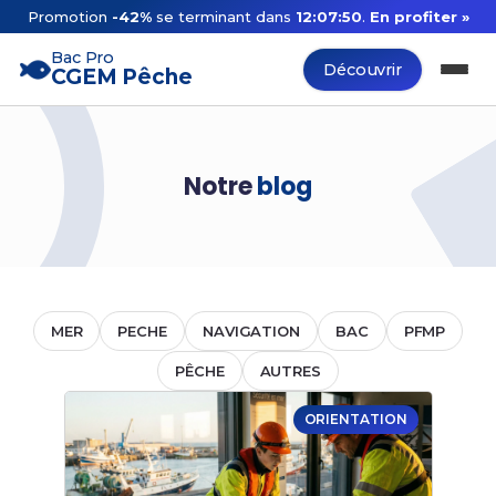
Promotion
-42%
se terminant dans
12:07:50
.
En profiter »
Bac Pro
Découvrir
CGEM Pêche
Notre
blog
MER
PECHE
NAVIGATION
BAC
PFMP
PÊCHE
AUTRES
ORIENTATION