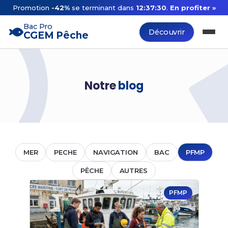
Promotion
-42%
se terminant dans
12:37:30
.
En profiter »
Bac Pro
Découvrir
CGEM Pêche
Notre
blog
MER
PECHE
NAVIGATION
BAC
PFMP
PÊCHE
AUTRES
PFMP