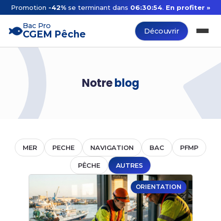
Promotion
-42%
se terminant dans
06:30:54
.
En profiter »
Bac Pro
Découvrir
CGEM Pêche
Notre
blog
MER
PECHE
NAVIGATION
BAC
PFMP
PÊCHE
AUTRES
ORIENTATION